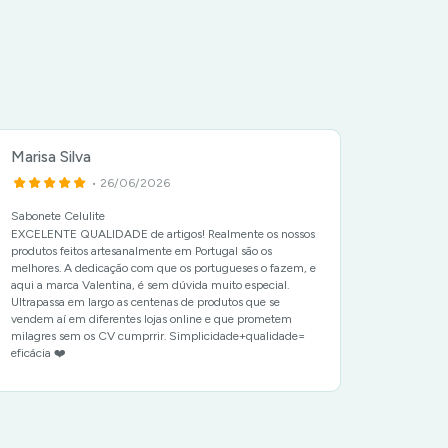
Marisa Silva
Luís S
• 26/06/2026
Sabonete Celulite
Pack Sab
EXCELENTE QUALIDADE de artigos! Realmente os nossos
.
produtos feitos artesanalmente em Portugal são os
melhores. A dedicação com que os portugueses o fazem, e
aqui a marca Valentina, é sem dúvida muito especial.
Ultrapassa em largo as centenas de produtos que se
vendem aí em diferentes lojas online e que prometem
milagres sem os CV cumprrir. Simplicidade+qualidade=
eficácia ❤️