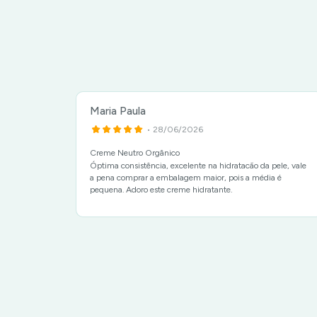
Maria Paula
• 28/06/2026
 -
Creme Neutro Orgânico
Óptima consistência, excelente na hidratacão da pele, vale
a pena comprar a embalagem maior, pois a média é
!
pequena. Adoro este creme hidratante.