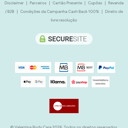
Disclaimer
|
Parceiros
|
Cartão Presente
|
Cupões
|
Revenda
/ B2B
|
Condições da Campanha Cash Back 100%
|
Direito de
livre resolução
© Valentina Body Care 2026. Todos os direitos reservados.