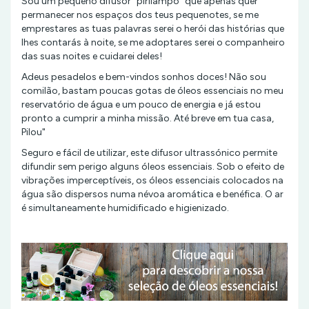
Sou um pequeno difusor "pirilampo" que apenas quer
permanecer nos espaços dos teus pequenotes, se me
emprestares as tuas palavras serei o herói das histórias que
lhes contarás à noite, se me adoptares serei o companheiro
das suas noites e cuidarei deles!
Adeus pesadelos e bem-vindos sonhos doces! Não sou
comilão, bastam poucas gotas de óleos essenciais no meu
reservatório de água e um pouco de energia e já estou
pronto a cumprir a minha missão. Até breve em tua casa,
Pilou"
Seguro e fácil de utilizar, este difusor ultrassónico permite
difundir sem perigo alguns óleos essenciais. Sob o efeito de
vibrações imperceptíveis, os óleos essenciais colocados na
água são dispersos numa névoa aromática e benéfica. O ar
é simultaneamente humidificado e higienizado.