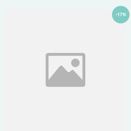
-
17
%